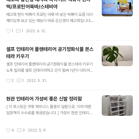
요리를 해 먹고는 하는데 이것도 매일 먹으니까 조금 질리
떡/프로틴어묵바/스테비아
더라고요. 그래서 이번에 냉면 밀키트를 주문해 보았어요.
글 내용
직접 양념 만들거나 고명을 만드는 것이 쉽지 않아 매번 비
배고파 현미 떡볶이 프로틴 어묵 바 넣은 떡볶이 요즘 다시
슷한 냉면을 만들어먹게 되더라고요. 밀키트를 주문하면
재미있게 보고 있는 예능이 바로 김신영의 배고파입니다.
직접 만들어 먹는 것보다 훨씬 간편하면서 맛있는 냉면을
연예인들이 나와서 다이어트를 하는 프로그램인데 정말 진
작성시간
1
1
2022. 6. 12.
만들어 먹을 수 있어요. 간재미 회냉면 밀키트는 쿠팡 플래
실된 프로그램이고 많은 다이어트 정보들이 있어서 정말
시로 간편하게 구매했어요. 쿠팡 플래시는 ..
유익한 것 같아요. 지난번에는 닭가슴살 패티를 넣은 햄버
거를 만들어서 패티를 완판시켰는데 오늘은 현미 떡과 프
셀프 인테리어 플랜테리어 공기정화식물 몬스
로틴 어묵 바를 넣은 떡볶이를 선보였어요. 오늘 배고파에
테라 키우기
서는 다이어트 중간 점검을 했는데 다들 정말 살이 많이 빠
글 내용
졌더라고요. 일주어터는 이 방송에 나오기 전부터 유튜브
셀프 인테리어 플랜테리어 공기정화식물 몬스테라 키우기
로 많이 보던 분인데 이번에 정말 독하게 해서 진짜 많이 뺐
노후 빌라를 셀프 인테리어하고 산지 벌써 1년이 다되어가
더라고요. 일 주어터뿐만 아니라 문치, 하재숙, 고은아도 정
고 있어요. 처음에는 깔끔한 것이 좋아서 집에 인테리어 소
작성시간
2
1
2022. 5. 31.
말 많이 뺐더라고요. 운동도 꾸준히 하지만 엄청 격하게 하
품을 두지 않았는데 1년 정도 사니까 조금 꾸며보고 싶었어
는 것 같지도 않고 무작정 굶지도 않는데..
요. 인테리어를 했어도 1층 빌라라 햇빛도 잘 안들어오고
약간 습한 느낌도 있더라고요. 그래서 식물을 키워보기로
현관 인테리어 가성비 좋은 신발 정리함
했습니다. 최근 플랜테리어라고 식물로 집을 인테리어하는
글 내용
[ 이 포스팅은 쿠팡 파트너스 활동의 일환으로, 이에 따른
사람들이 많더라고요. 그래서 공기정화도 되고 키우기도
일정액의 수수료를 제공받습니다. ] 가성비 현관 인테리어
쉬운 몬스테라 키우기에 도전해 보았어요. 몬스테라는 잎
조림식 신발 정리함 노후 빌라 인테리어를 하고 1년 정도
이 정말 예쁜 식물로 많은 사람들이 초보가 키우기 좋은 식
살고 있습니다. 옛날 빌라라 현관이 좁아 신발장이 있는데
물이라고 하더라고요. 그래서 조금 찾아보았더니 정말 비
작성시간
4
3
2022. 5. 9.
신발장이 부족하더라고요. 저는 사실 이 정도면 충분하다
싼 종부터 저렴한 종까지 다양한 몬스테라가 있었습니다.
고 생각했는데 여자 신발이 정말 많아서 신발 정리대를 이
식물마다 잎의 모양이 다르고 비싼 알보 몬스테라..