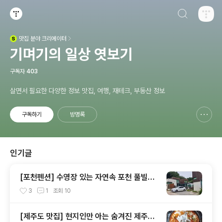
검색하기
티스토리
맛집
분야 크리에이터
(새창열림)
기며기의 일상 엿보기
구독자
403
살면서 필요한 다양한 정보 맛집, 여행, 재테크, 부동산 정보
구독하기
방명록
신고하기 레이어
열기
인기글
[포천펜션] 수영장 있는 자연속 포천 풀빌라
이뉴펜션
3
1
조회
10
[제주도 맛집] 현지인만 아는 숨겨진 제주시