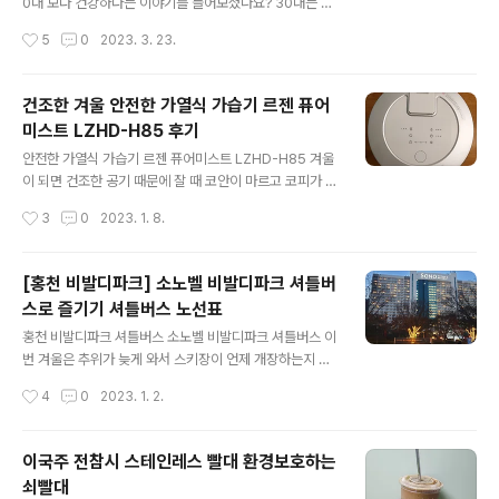
0대 보다 건강하다는 이야기를 들어보셨나요? 30대는 본
남아서 빨리 영상업체를 구해야 했어요. 요즘 영상업체도
인의 몸이 20대인 줄 알고 챙기지 않는 반면에 40대부터
작성시간
5
0
2023. 3. 23.
일이 많아서 급하게 구하면 돈이 많이..
는 나이가 들어가는 것을 느끼고 몸에 좋다는 것들은 다 먹
어서라고 합니다. 이 이야기는 다시 말하면 40대에 몸을
챙기지 않으면 안 된다는 이야기입니다. 오늘은 40대가 꼭
건조한 겨울 안전한 가열식 가습기 르젠 퓨어
챙겨 먹어야 할 영양제 중 오메가 3에 대해 이야기 해볼겠
미스트 LZHD-H85 후기
습니다. 오메가 3은 현대인의 필수 영양소 중 하나인 성분
글 내용
을 피로감을 해결해 주는데 아주 중요한 역할을 합니다. 4
안전한 가열식 가습기 르젠 퓨어미스트 LZHD-H85 겨울
0대는 출퇴근만 해도 정말 피로가 쌓여서 주말이 되면 뭐
이 되면 건조한 공기 때문에 잘 때 코안이 마르고 코피가 나
든 하기 싫은 무기력증에 빠지곤 합니다. 딱 아이들이 놀아
곤 합니다. 또한, 피부도 건조해져서 알러지성 뾰루지가 나
작성시간
3
0
2023. 1. 8.
달라고 할 때인데 집에서 누워 자고만 싶은 경험이 다들 있
곤 합니다. 겨울에는 항상 달고 살던 건조함입니다. 이제 도
으실 거예요. 오메가 3..
저히 안 되겠다 싶어서 가습기를 주문했어요. 가습기에는
초음파식과 가열식이 있는데 순수하게 물을 끓인 증기로
[홍천 비발디파크] 소노벨 비발디파크 셔틀버
가습을 하는 가열식 가습기를 구매하였습니다. 가열식 가
스로 즐기기 셔틀버스 노선표
습기는 뜨거운 물에서 나오는 김을 사용하기 때문에 순수
글 내용
한 증류수를 사용하여 중금속 등이 없어 안전합니다. 그래
홍천 비발디파크 셔틀버스 소노벨 비발디파크 셔틀버스 이
서 가열식으로 구매를 하였습니다. 물론 가열식의 단점은
번 겨울은 추위가 늦게 와서 스키장이 언제 개장하는지 마
가습량이 초음파식보다 적고 소비전력이 많습니다. 또한,
음 졸였던 사람들이 많더라고요. 드디어 추위가 왔고 스키
작성시간
4
0
2023. 1. 2.
물을 끓이기 때문에 온도가 높은 수증기가 나오고 물이 끓
장이 개장했습니다. 서울에서 스키장을 가기에는 차가 있
는 소리가 난다는 것이 가열식 가습기 단점..
다면 편하긴 하지만 차가 없이는 스키장을 가기가 쉽지 않
습니다. 저는 그래서 셔틀버스가 있는 강원도 홍천 비발디
이국주 전참시 스테인레스 빨대 환경보호하는
파크를 자주 방문합니다. 비발디파크 셔틀버스는 서울의
쇠빨대
다양한 지역에 있어서 이용하기 좋아요. 소노벨 비발디파
글 내용