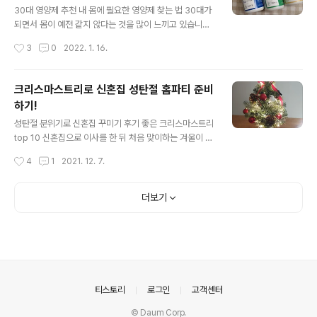
있으면 출근 전에도 정말 간단하게 맛있는 아침을 먹고 나
30대 영양제 추천 내 몸에 필요한 영양제 찾는 법 30대가
갈 수 있어요. 동원참치에서 최근에 큐브 참치, 사각 참치라
되면서 몸이 예전 같지 않다는 것을 많이 느끼고 있습니다.
고 해서 사각으로 된 참치를 출시했어요. 추가적으로 그 사
아마 30대 초반 분들은 대부분 같은 생각을 하실 것 같아
작성시간
3
0
2022. 1. 16.
각 참치가 들어간 참치덮밥도 출시해서 판매하고 있어요.
요. 새해가 되면서 올해부터는 영양제를 잘 챙겨 먹으려고
이 덮밥 소스만 있으면 밥 ..
마음먹었습니다. 영양제를 먹는 것이 마음을 먹어야 하는
이유가 바로 종류가 너무 많다는 점이에요. 설명을 읽어보
크리스마스트리로 신혼집 성탄절 홈파티 준비
면 제가 먹어야할 영양제가 하루에 수십 알이 넘어요. 결국,
하기!
영양제를 주문하려고 마음먹고 검색하자 마자 어떤 영양제
글 내용
를 살지 고민하게 되더라고요. 마침 무료로 내 몸에 필요한
성탄절 분위기로 신혼집 꾸미기 후기 좋은 크리스마스트리
영양제 알 수 있는 설문을 하게 되었는데, 그게 바로 pilly
top 10 신혼집으로 이사를 한 뒤 처음 맞이하는 겨울이 왔
였어요. pilly에서는 설문을 통해서 딱 필요한 영양제를 골
습니다. 이번 크리스마스에 일을 하게 되어서 너무 아쉬운
작성시간
4
1
2021. 12. 7.
라줍니다. 심지어 골라준 영양제의 설명을 보고 내가 구매
마음에 집을 크리스마스 분위기로 꾸며봐야겠다고 생각했
하고 싶은 영양..
어요. 크리스마스 하면 바로 크리스마스 트리가 필수라고
생각해요. 어렸을 때 집에 있는 큰 나무에 크리스마스 장식
더보기
품으로 장식했던 기억이 나네요. 서울로 이사를 와서는 트
리를 만들어본 기억이 없었는데 이번에 크리스마스트리로
분위기를 만들어보기로 했어요. 큰 나무가 있으면 장식만
구매해서 꾸몄을 텐데 따로 기르는 식물은 없어서 작은 크
리스마스트리 장식 세트를 구매했습니다. 가격은 집도 크
지 않고 테이블 위에 올려놓을 용도라 작은 트리를 구매했
의안내
티스토리
로그인
고객센터
어요. 가격대는 비싸면 정말 비싸고 고급진 트..
© Daum Corp.