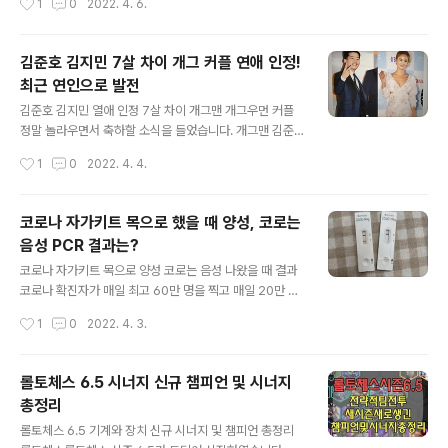
1
0
2022. 4. 6.
송이 가능하다고 합니다. 특히, 코로나 양성 판정을 받으면
4월 2일 임시 선별 검사소에서 PCR 검사를 진행하였습니
약 값과 배송비가 무료라고 합니..
다. 자가 키트를 처음에 했을 때는 코로 2회 했는데 음성이
었어요. 그런 다음에 목에다 자가 키트를 했더니 양성이 나
김준호 김지민 7살 차이 개그 커플 연애 인정!
와서 아침이 되자마자 PCR을 받으러 갔습니다. 내가 코로
최근 연인으로 발전
나 양성이라니.. 집에서 가장 가까운 은평구 임시선별검사
글 내용
소를 찾아보니 서울혁신파크였습니다. 9시부터 검사를 한
김준호 김지민 열애 인정 7살 차이 개그맨 개그우먼 커플
다고 해서 줄을 서기 싫어 8시 30분에 출발했어요. 50분
정말 놀라우면서 축하할 소식을 들었습니다. 개그맨 김준
쯤에 도착하니 이미 몇 분이 줄을 서고 있더라고요. 서울 혁
호 씨와 개그우먼 김지민 씨가 최근 연인 사이로 발전했다
작성시간
1
0
2022. 4. 4.
신파크 임시선별소는 불광역에서 10분정도 되는 거리에
고 합니다. 개그맨 김준호 씨와 개그우먼 김지민 씨가 현재
위치해 있어요. 코로는 음성이였고..
열애 중임을 인정했습니다. 최근 좋은 감정을 가지고 연인
으로 만남을 있어가고 있다고 합니다. 소속사인 JDB 엔터
코로나 자가키트 목으로 했을 때 양성, 코로는
테인먼트에서는 같은 날 공식 입장을 밝혔습니다. KBS 공
음성 PCR 결과는?
채 개그맨 선후배 사이 이면서 같은 소속사 식구인 두사람
글 내용
은 진지한 만남을 하고 있다고 인정했습니다. 두 사람은 최
코로나 자가키트 목으로 양성 코로는 음성 나왔을 때 결과
근에 교제를 시작하게 되었다고 합니다. 김준호 씨가 힘든
코로나 확진자가 매일 최고 60만 명을 찍고 매일 20만 명
일이 있을 때마다 김지민 씨의 위로가 큰 힘이 되었고, 좋은
이 넘고 있지만 나는 안 걸리겠지 생각하고 있었어요. 그런
작성시간
1
0
2022. 4. 3.
감정을 가지고 있었던 두 사람이 얼마 전부터 연인 사이로
데 금요일부터 목이 조금 이상했어요. 처음에는 건조해서
발전하게 되었다고 해요. 개그..
생기는 느낌과 비슷했고 몸은 전혀 아프지 않았어요. 그래
서 자가 키트를 했는데 음성이 나와서 일단 출근을 했습니
롤토체스 6.5 시너지 신규 챔피언 및 시너지
다. 출근 후에도 목상태가 점점 안 좋아지는 것 같아서 또
총정리
자가 키트를 해보았지만 음성이었어요. 물론 두 번 다 코에
글 내용
깊숙이 찌르고 검사를 했었습니다. 그러다가 목으로 하면
롤토체스 6.5 기계와 장치 신규 시너지 및 챔피언 총정리