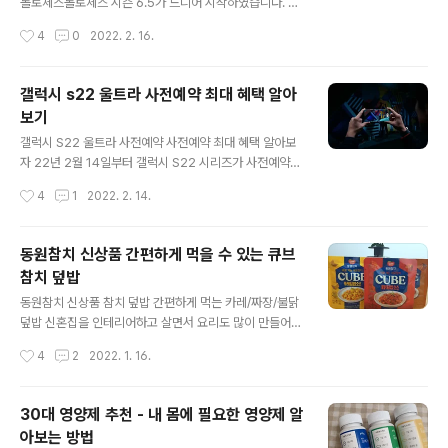
더 정확하다는 이야기를 듣고 자가 키트를 목에다 추가로
롤토체스롤토체스 시즌 6.5가 드디어 시작하였습니다. 저
해보았더니 두줄 양성이 나왔어요. 그래서 다음날 아침에
는 롤의 전략전 팀 전투 애칭으로 롤토체스의 이런 패치 시
작성시간
4
0
2022. 2. 16.
임시선별소로 달려가서 신속항원 검사를 하였더니 양성이
스템이 너무 좋습니다. 같은 시너지와 챔피언으로 게임을
라고 하더라고요. 이때는 면봉을 코로..
하다 보면 질리기 마련입니다. 중간에 .5 시즌을 도입하여
일부 시너지와 챔피언과 방식을 살짝 수정해서 더욱 재미
갤럭시 s22 울트라 사전예약 최대 혜택 알아
있는 게임을 만들어 줍니다. 이미 적응된 게임을 바꾸는 것
보기
을 싫어하시는 분들도 있겠지만 이런 변화가 게임을 계속
글 내용
발전시킨다고 생각합니다. 이런 변화에 적응을 빨리 하지
갤럭시 S22 울트라 사전예약 사전예약 최대 혜택 알아보
않으면 8위 박고 계속 LP가 떨어지는 수밖에 없습니다. 그
자 22년 2월 14일부터 갤럭시 S22 시리즈가 사전예약을
래서 빨리 새로운 시즌에 적응해야 합니다. 이번 롤토체스
시작했습니다. 이번 갤럭시 S22 시리즈는 제가 정말 기다
작성시간
4
1
2022. 2. 14.
6.5 시즌에서 생긴 새로운 신규 시너지 및 챔피언에 대해
리던 시리즈입니다. 이전 갤럭시 S21처럼 3가지 모델로
서 알아보겠습니다. 롤토체스 6..
출시를 하지만 갤럭시 S22는 갤럭시 노트의 디자인으로
나오기 때문입니다. 갤럭시 노트를 애용하시는 분들에게는
동원참치 신상품 간편하게 먹을 수 있는 큐브
정말 희소식이라고 생각합니다. 작년부터 갤럭시 노트 시
참치 덮밥
리즈가 사라지면서 너무 아쉬웠어요. 미디어 매체를 많이
글 내용
접하는 요즘 화면의 크기와 팬의 유무가 중요한 사람들이
동원참치 신상품 참치 덮밥 간편하게 먹는 카레/짜장/불닭
많습니다. 저도 그래서 갤럭시 노트 9를 이후로 핸드폰을
덮밥 신혼집을 인테리어하고 살면서 요리도 많이 만들어
못 바꾸고 있었는데 이번에 갤럭시 S22 울트라 사전예약
먹고 배달도 많이 시켜먹고 있어요. 요리를 만들어 먹는 재
작성시간
4
2
2022. 1. 16.
을 진행했습니다. 원래는 핸드폰이 망가져야 바꾸는 스타
미도 있지만 1시간 요리하고 10분 만에 먹고 설거지를 할
일이었지만 삼성 갤럭시는 3년을 사용해도..
때는 이게 뭐하는 짓인가 하는 생각도 들긴 해요. 그래서 주
말 저녁에나 요리를 해 먹고 평소에는 간편하게 먹는 편입
30대 영양제 추천 - 내 몸에 필요한 영양제 알
니다. 특히 출근할 때 아침은 거의 요리란 게 없이 간편하게
아보는 방법
먹고 있어요. 최근에 동원참치에서 나온 큐브 덮밥소스만
글 내용