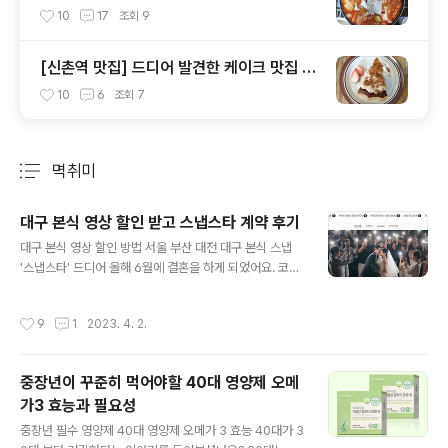
곱창전골 전문점 '규태네'
10
17
조회
9
[신촌역 맛집] 드디어 발견한 케이크 맛집 신
촌 파이홀
10
6
조회
7
멱취미
분류 전체보기
주요 글 목록
대구 본식 영상 할인 받고 스냅스타 계약 후기
글 내용
대구 본식 영상 할인 방법 서울 부산 대전 대구 본식 스냅
'스냅스타' 드디어 올해 6월에 결혼을 하게 되었어요. 코로
나로 2년 동안 미뤘던 결혼식입니다. 2년 전에 스튜디오
촬영, 정장, 드레스, 한복 등은 다 정해 놓았는데 본식 영상
작성시간
9
1
2023. 4. 2.
촬영을 준비하지 못했더라고요. 본식 사진 촬영 하는 곳에
서 영상은 따로 하지 않는다고 하여서 본식 영상 업체를 따
로 알아보았어요. 우연히 친구가 같은날 결혼식을 하게 되
중장년이 꾸준히 먹어야할 40대 영양제 오메
어서 물어보았더니 스냅스타를 추천해 주었어요. 만약 추
가3 효능과 필요성
천을 받지 않았으면 결혼식장에서 제공하는 영상업체를 선
글 내용
택하려고 했는데 친구에게 추천을 받고 보니까 너무 조건
중장년 필수 영양제 40대 영양제 오메가 3 효능 40대가 3
이 괜찮아서 바로 계약을 진행했어요. 결혼식이 2달정도