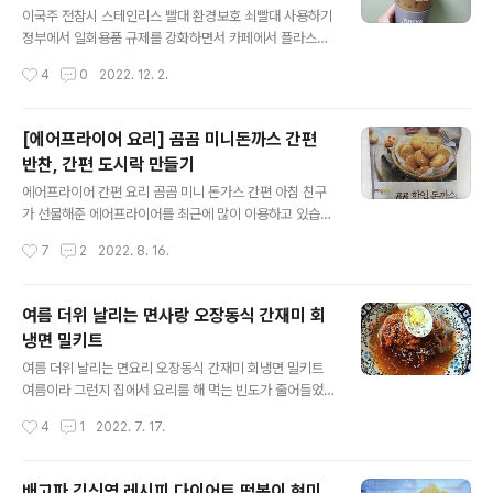
크 셔틀버스 운행 시간, 노선표 공유합니다. 비발디파크 수
이국주 전참시 스테인리스 빨대 환경보호 쇠빨대 사용하기
도권 유료셔틀버스 운영안내 22-23 동계시즌 비발디파크
정부에서 일회용품 규제를 강화하면서 카페에서 플라스틱
셔틀버스 운행노선입니다. 1~5차 차수별로 운행노선이 상
빨대를 사용하면 안 되지만 아직 계도기간이라 플라스틱
작성시간
4
0
2022. 12. 2.
이하고 예정 운행노선을 확인하시어 예약하시고 이용하시
빨대를 사용하는 카페가 많더라고요. 저도 생각만 하다가
면 됩니다. 22-23 동계시즌 비발디파크 셔틀버스 운..
며칠 전 전참시에서 이국주가 스테인리스 빨대를 사용하더
라고요. 그래서 바로 쿠팡에서 구매를 했어요. 나름 환경을
[에어프라이어 요리] 곰곰 미니돈까스 간편
보호를 한다는 생각에 전참시 이국주를 보고 스테인레스
반찬, 간편 도시락 만들기
빨대를 구매했어요. 집에서 탄산음료를 많이 먹는데 캔음
글 내용
료에 입을 대는 부분이 은근히 더럽더라고요. 그래서 빨대
에어프라이어 간편 요리 곰곰 미니 돈가스 간편 아침 친구
를 사용하고 싶었는데 전참시 이국주를 보고 바로 사버렸
가 선물해준 에어프라이어를 최근에 많이 이용하고 있습니
어요. 4개 세트로 구매했는데 청소를 할 수 있는 솔도 주더
다. 집에서 요리를 자주 해 먹지만 평일에는 간편하게 먹는
작성시간
7
2
2022. 8. 16.
라고요. 물론 일회용이 쓰고 버리면 좋겠지만 플라스틱 사
편이라 냉동식품을 자주 먹어요. 냉동식품을 조리하기에는
용을 줄이고자하는 취지에 스테인리스 빨대를 사용해 ..
에어프라이어가 정말 편하더라고요. 최근에는 곰곰 미니
돈가스를 에어프라이어를 이용해서 자주 먹고 있는데 너무
여름 더위 날리는 면사랑 오장동식 간재미 회
간편해서 좋아요. 곰곰 한입 돈가스는 가격도 1kg에 5,80
냉면 밀키트
0원으로 정말 저렴해요. 곰곰 브랜드는 저렴한 상품들이
글 내용
많아서 자주 애용하는 브랜드예요. 양이 많아도 냉동실에
여름 더위 날리는 면요리 오장동식 간재미 회냉면 밀키트
넣어서 보관하면 되기 때문에 좋더라고요. 냉동식품이 진
여름이라 그런지 집에서 요리를 해 먹는 빈도가 줄어들었
짜 간편하게 먹을 수 있는 간편 반찬인 것 같아요. 곰곰 한
어요. 일단 더워서 그런지 입맛이 없고 주방이 너무 더워서
작성시간
4
1
2022. 7. 17.
입 돈까스 (냉동) COUPANG www.coupang.com 학
요리를 하고 나면 땀이 흥건합니다. 그래서 여름에는 간단
창시절에 급식으로 나오던 미니 ..
한 면요리를 자주 만들어 먹곤 합니다. 저는 냉면육수를 많
이 구매해서 냉동고에 얼려놓고 냉면 육수를 이용해서 면
배고파 김신영 레시피 다이어트 떡볶이 현미