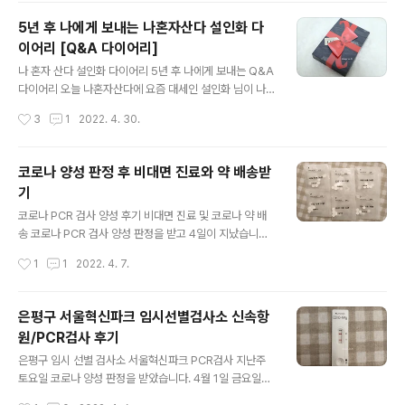
용해도 신발장이 공간이 너무 부족합니다. 그래서 신발 정
5년 후 나에게 보내는 나혼자산다 설인화 다
리함을 구매했어요.신발 정리함을 처음에는 플라스틱으로
이어리 [Q&A 다이어리]
된 것을 구매하려고 했는데 싼것을 찾다 보니 조립식을 구
글 내용
매하게 되었어요. 처음에는 환불했다가 가격차이가 너무
나 혼자 산다 설인화 다이어리 5년 후 나에게 보내는 Q&A
나길래 한번 사용해보자 해서 다시 주문했습니다. 막상 조
다이어리 오늘 나혼자산다에 요즘 대세인 설인화 님이 나
립을 해보니까 정말 튼튼하고 깔끔했어요. 신발은 점점 늘
와서 본방 사수했습니다. 설인화 님 쉬는 날인데도 정말 바
작성시간
3
1
2022. 4. 30.
어날 계획이라 추가로 10박스 구매해서 조립하..
쁜 하루를 보내더라고요. 아침에 무인모텔에서 일어나는
것부터 놀라웠는데 스케이드보드도 정말 열심히 타는 모습
이 너무 멋있더라고요. 강아지 산택에 지인 카페 알바까지
코로나 양성 판정 후 비대면 진료와 약 배송받
하루를 꽉꽉 채워서 사용하더라고요. 그런 모습이 저랑 비
기
슷한 것 같았어요. 그리고 하루의 마지막을 다이어리를 작
글 내용
성하면서 마무리 했는데 설인화 다이어리가 너무 특이해서
코로나 PCR 검사 양성 후기 비대면 진료 및 코로나 약 배
기억에 남았어요. 저도 매일 일기를 써야지 생각만 하고 있
송 코로나 PCR 검사 양성 판정을 받고 4일이 지났습니다.
는데 시도도 못하고 있었어요. 그런데 이 Q&A다이어리는
PCR 검사를 받고 하루가 지나면 카톡으로 확정 문자가 오
작성시간
1
1
2022. 4. 7.
매일매일 질문을 해주고 이 질문에 대답을 하는 형식으로
더라고요. 문자 내용을 보면 일단 집에서 자가격리를 해야
되어 있어요. 심지어 5년 주기로 처음 질..
하고 동거인도 검사를 받으라고 합니다. 저는 동거인이 없
었어서 다행히 추가로 검사받을 인원은 없었어요. 동거인
은평구 서울혁신파크 임시선별검사소 신속항
이 없는 것이 다행이면서도 불행인 것이 약을 사러 갈 수가
원/PCR검사 후기
없는 것이에요. 보건소에서 확인 전화가 왔는데 약은 알아
글 내용
서 하라고 하더라고요. 나갈 수는 없고 동거인 없으면 지인
은평구 임시 선별 검사소 서울혁신파크 PCR검사 지난주
이라도 부탁하라고 하는데 약하나 사다 달라고 누구를 부
토요일 코로나 양성 판정을 받았습니다. 4월 1일 금요일부
르기도 그렇더라고요. 그래서 찾아보니 요즘에는 약도 배
터 목이 아프기 시작해서 자가검진 키트에서 양성이 나와
작성시간