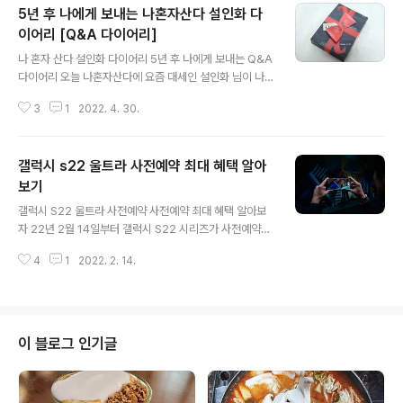
5년 후 나에게 보내는 나혼자산다 설인화 다
이어리 [Q&A 다이어리]
글 내용
나 혼자 산다 설인화 다이어리 5년 후 나에게 보내는 Q&A
다이어리 오늘 나혼자산다에 요즘 대세인 설인화 님이 나
와서 본방 사수했습니다. 설인화 님 쉬는 날인데도 정말 바
3
1
2022. 4. 30.
쁜 하루를 보내더라고요. 아침에 무인모텔에서 일어나는
것부터 놀라웠는데 스케이드보드도 정말 열심히 타는 모습
이 너무 멋있더라고요. 강아지 산택에 지인 카페 알바까지
갤럭시 s22 울트라 사전예약 최대 혜택 알아
하루를 꽉꽉 채워서 사용하더라고요. 그런 모습이 저랑 비
슷한 것 같았어요. 그리고 하루의 마지막을 다이어리를 작
보기
글 내용
성하면서 마무리 했는데 설인화 다이어리가 너무 특이해서
갤럭시 S22 울트라 사전예약 사전예약 최대 혜택 알아보
기억에 남았어요. 저도 매일 일기를 써야지 생각만 하고 있
자 22년 2월 14일부터 갤럭시 S22 시리즈가 사전예약을
는데 시도도 못하고 있었어요. 그런데 이 Q&A다이어리는
시작했습니다. 이번 갤럭시 S22 시리즈는 제가 정말 기다
매일매일 질문을 해주고 이 질문에 대답을 하는 형식으로
4
1
2022. 2. 14.
리던 시리즈입니다. 이전 갤럭시 S21처럼 3가지 모델로
되어 있어요. 심지어 5년 주기로 처음 질..
출시를 하지만 갤럭시 S22는 갤럭시 노트의 디자인으로
나오기 때문입니다. 갤럭시 노트를 애용하시는 분들에게는
정말 희소식이라고 생각합니다. 작년부터 갤럭시 노트 시
리즈가 사라지면서 너무 아쉬웠어요. 미디어 매체를 많이
이 블로그 인기글
접하는 요즘 화면의 크기와 팬의 유무가 중요한 사람들이
많습니다. 저도 그래서 갤럭시 노트 9를 이후로 핸드폰을
못 바꾸고 있었는데 이번에 갤럭시 S22 울트라 사전예약