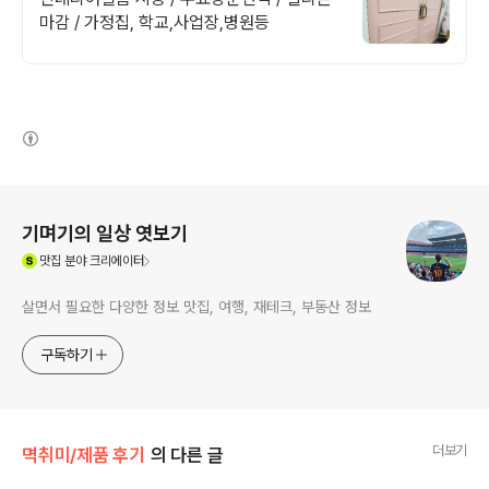
마감 / 가정집, 학교,사업장,병원등
(새창열림)
로그 정보
기며기의 일상 엿보기
(새창열림)
맛집
분야 크리에이터
살면서 필요한 다양한 정보 맛집, 여행, 재테크, 부동산 정보
구독하기
더보기
멱취미/제품 후기
의 다른 글