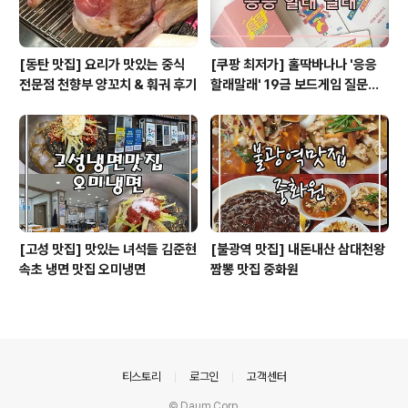
[동탄 맛집] 요리가 맛있는 중식
[쿠팡 최저가] 홀딱바나나 '응응
전문점 천향부 양꼬치 & 훠궈 후기
할래말래' 19금 보드게임 질문카
드. 엠티 가서 하면 좋은 게임
[고성 맛집] 맛있는 녀석들 김준현
[불광역 맛집] 내돈내산 삼대천왕
속초 냉면 맛집 오미냉면
짬뽕 맛집 중화원
의안내
티스토리
로그인
고객센터
© Daum Corp.