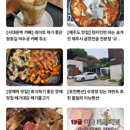
을 진행했습니다. 원래는 핸드폰이 망가져야 바꾸는 스타
일이었지만 삼성 갤럭시는 3년을 사용해도..
[서대문역 카페] 데이트 하기 좋은
[제주도 맛집] 현지인만 아는 숨겨
정동길 덕수궁 카페 루소
진 제주시 곱창전골 전문점 '규태
네'
[양재역 맛집] 회식하기 좋은 양재
[포천펜션] 수영장 있는 자연속 포
맛집 메기대감 메기불고기
천 풀빌라 이뉴펜션