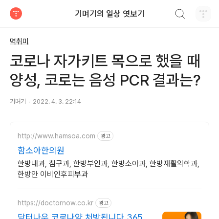
검색하기
기며기의 일상 엿보기
티스토리
멱취미
코로나 자가키트 목으로 했을 때
양성, 코로는 음성 PCR 결과는?
기며기
2022. 4. 3. 22:14
http://www.hamsoa.com
광고
함소아한의원
한방내과, 침구과, 한방부인과, 한방소아과, 한방재활의학과,
한방안 이비인후피부과
https://doctornow.co.kr
광고
닥터나우 코로나약 처방됩니다 365일