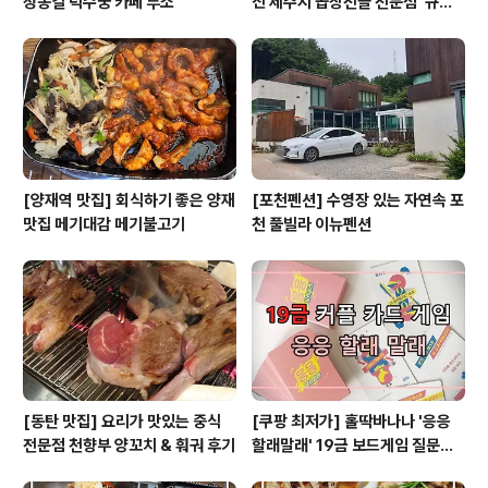
정동길 덕수궁 카페 루소
진 제주시 곱창전골 전문점 '규태
네'
[양재역 맛집] 회식하기 좋은 양재
[포천펜션] 수영장 있는 자연속 포
맛집 메기대감 메기불고기
천 풀빌라 이뉴펜션
[동탄 맛집] 요리가 맛있는 중식
[쿠팡 최저가] 홀딱바나나 '응응
전문점 천향부 양꼬치 & 훠궈 후기
할래말래' 19금 보드게임 질문카
드. 엠티 가서 하면 좋은 게임