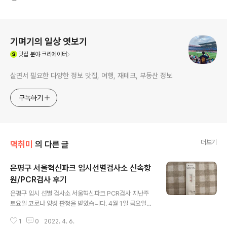
로그 정보
기며기의 일상 엿보기
(새창열림)
맛집
분야 크리에이터
살면서 필요한 다양한 정보 맛집, 여행, 재테크, 부동산 정보
구독하기
더보기
멱취미
의 다른 글
은평구 서울혁신파크 임시선별검사소 신속항
원/PCR검사 후기
글 내용
은평구 임시 선별 검사소 서울혁신파크 PCR검사 지난주
토요일 코로나 양성 판정을 받았습니다. 4월 1일 금요일부
터 목이 아프기 시작해서 자가검진 키트에서 양성이 나와
1
0
2022. 4. 6.
4월 2일 임시 선별 검사소에서 PCR 검사를 진행하였습니