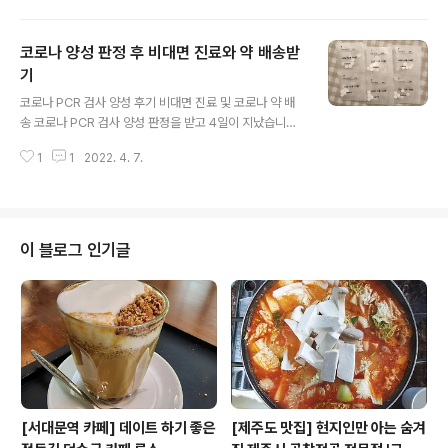
다. 자가 키트를 처음에 했을 때는 코로 2회 했는데 음성이
었어요. 그런 다음에 목에다 자가 키트를 했더니 양성이 나
코로나 양성 판정 후 비대면 진료와 약 배송받
와서 아침이 되자마자 PCR을 받으러 갔습니다. 내가 코로
나 양성이라니.. 집에서 가장 가까운 은평구 임시선별검사
기
글 내용
소를 찾아보니 서울혁신파크였습니다. 9시부터 검사를 한
코로나 PCR 검사 양성 후기 비대면 진료 및 코로나 약 배
다고 해서 줄을 서기 싫어 8시 30분에 출발했어요. 50분
송 코로나 PCR 검사 양성 판정을 받고 4일이 지났습니다.
쯤에 도착하니 이미 몇 분이 줄을 서고 있더라고요. 서울 혁
PCR 검사를 받고 하루가 지나면 카톡으로 확정 문자가 오
신파크 임시선별소는 불광역에서 10분정도 되는 거리에
1
1
2022. 4. 7.
더라고요. 문자 내용을 보면 일단 집에서 자가격리를 해야
위치해 있어요. 코로는 음성이였고..
하고 동거인도 검사를 받으라고 합니다. 저는 동거인이 없
었어서 다행히 추가로 검사받을 인원은 없었어요. 동거인
이 없는 것이 다행이면서도 불행인 것이 약을 사러 갈 수가
없는 것이에요. 보건소에서 확인 전화가 왔는데 약은 알아
이 블로그 인기글
서 하라고 하더라고요. 나갈 수는 없고 동거인 없으면 지인
이라도 부탁하라고 하는데 약하나 사다 달라고 누구를 부
르기도 그렇더라고요. 그래서 찾아보니 요즘에는 약도 배
송이 가능하다고 합니다. 특히, 코로나 양성 판정을 받으면
약 값과 배송비가 무료라고 합니..
[서대문역 카페] 데이트 하기 좋은
[제주도 맛집] 현지인만 아는 숨겨