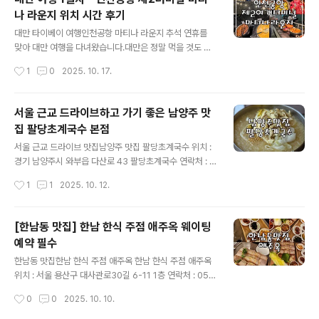
이벤트는 9월 30일 까지더라고요저는 운 좋게 9월 30일
나 라운지 위치 시간 후기
입국하여마지막 당첨이 되었습니다. 아래처럼 카드를 주는
글 내용
데해당 카드로 MRT나 대중교통도이용할 수 있고 편의점,
대만 타이베이 여행인천공항 마티나 라운지 추석 연휴를
식당, 상점들도 이용할 수 있어요.물론 안 되는 식당이 많았
맞아 대만 여행을 다녀왔습니다.대만은 정말 먹을 것도 많
는데까르프에서 사용이 가능해서거의 까르프에서 선물사
고 볼 것도 많고 저렴하게 놀 수 있는 여행지더라고요.대만
작성시간
1
0
2025. 10. 17.
는 용도로 이용했어요. MRT를 타고 공항에서타이베이역
여행 리뷰를 작성해 볼게요. 대만 여행 첫 번째 후기는 바로
숙소에 짐을 두고바로 저녁을 먹으러시먼띵으로..
마티나 라운지 후기에요.스카이패스 카드를 사용하면서 드
디어 처음으로라운지를 이용해 봤어요. 이번 추석에 인천
서울 근교 드라이브하고 가기 좋은 남양주 맛
공항 파업도 있었고라운지도 이용하기 위해 공항에 5시에
집 팔당초계국수 본점
도착을 했어요.주차를 하고 짐을 부치고면세점에 들어가니
글 내용
딱 7시가 되었어요. 마티나 라운지는 6시 오픈이라9시 비
서울 근교 드라이브 맛집남양주 맛집 팔당초계국수 위치 :
행기 탑승전에 딱 좋은 시간인 것 같더라고요.여행 시작의
경기 남양주시 와부읍 다산로 43 팔당초계국수 연락처 : 0
설렘을 제대로 느끼기 위해라운지를 이용하는 것이 정말
507-1439-0333 운영시간 : 토일 9:30 ~ 21:00평일 1
작성시간
1
1
2025. 10. 12.
좋은 것 같아요. 마티나 라운지는 인천공항 제2터미널 출
0:00 ~ 21:00 남양주 맛집 팔당초계국수 지난 주말, 친구
국장 면세지역 중앙 근처에 위치해 있..
랑 팔당 쪽으로드라이브를 갔다가 우연히 들른 초계국수집
이너무 맛있어요. 물론 날씨가 너무 더워서시원한 초계국
[한남동 맛집] 한남 한식 주점 애주옥 웨이팅
수가 딱이긴 했지만양도 푸짐하고 새콤하면서 시원하니정
예약 필수
말 맛있더라고요. 친구들과 놀러가기로 한 주말중간 지점
글 내용
인 팔당에서 만나점심을 먹고 가기로 했어요.날씨가 너무
한남동 맛집한남 한식 주점 애주옥 한남 한식 주점 애주옥
더워팔당에서 유명한 초계국수를 시원하게 먹기로 했어요.
위치 : 서울 용산구 대사관로30길 6-11 1층 연락처 : 050
남양주 맛집 팔당초계국수를 갔는데주차 공간도 넓었고자
7-1424-6808 운영시간 : 금토 - 17 ~ 1평일 - 17 ~ 24
작성시간
0
0
2025. 10. 10.
전거를 세워놓을 수 있는 곳도 있더라고요.내부가 넓어서
일요일 휴무 한남동 맛집 애주옥 한남동에는 세련된 카페
거의 대..
와 레스토랑이 많지만,막상 편하게 소주 한잔 기울이기 좋