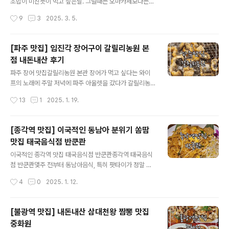
원도 낚시 포인트] 우연히 발견한 초보용 밑걸림 없는 ' 아
초밥이 미친듯이 먹고 싶은날. 그럴때는 오마카세보다는
야진 해수욕장 '강원도 낚시 포인트 낚시 후기!! 초보자가
회전초밥집을 가는 편이에요. 매일 야근이지만 오늘은 야
작성시간
9
3
2025. 3. 5.
낚시하기 좋은 밑걸림 없는 아야진 해수욕장 방문 후기. 안
근 없이 바로 칼퇴 해주고 와이프와 종로 갓덴스시에서 만
녕하세요. 초보 낚시꾼 기며기 입니다. 장사항..
났습니다. 칼퇴라고 말만 했지 겨우겨우 퇴근해서 마지막
주문 시간 1시간 전에 도착할 수 있었어요. 예약이 따로 없
[파주 맛집] 임진각 장어구이 갈릴리농원 본
어서 예약을 못하고 갔더니 대기가 있었어요. 4팀이라 일
점 내돈내산 후기
단 전화번호를 등록하고 기다렸는데 주문 가능 시간이 얼
글 내용
마 남지 않아서 초조했어요. 다행이 20분 정도 기다리니
파주 장어 맛집갈릴리농원 본관 장어가 먹고 싶다는 와이
앉을 수 있었어요. 종각 스시 맛집 갓덴스시는 홀도 넒어서
프의 노래에 주말 저녁에 파주 아울렛을 갔다가 갈릴리농
사람이 많아 회전율이 빠른 것 같아요. 튀김 주문 가능시간
원 본관으로 갔습니다. 갈릴리농원에 본관에 도착하니 눈
작성시간
13
1
2025. 1. 19.
이 얼마 없다고 하였지만 저흰 오늘 초밥으로 끝을 볼거여
이 오기 시작하더라고요.실수로 앞에 있는 갈릴리 농원 청
서 따로 주문은 하지 않았어요. 종각역 ..
미안으로 갔었는데 저희가 원했던 곳은 바로 밑반찬을 가
지고 가서 먹을 수 있는 갈릴리농원 본관입니다.갈릴리농
[종각역 맛집] 이국적인 동남아 분위기 쏨땀
원은 장어구이를 아주 저렴하게 먹을 수 있는 파주 장어 맛
맛집 태국음식점 반쿤콴
집으로 웨이팅 없이 들어가기 어려운 곳이에요. 저희는 평
글 내용
일 밤 늦은 시간에 방문하여서 정말 운좋게 웨이팅 없이 들
이국적인 종각역 맛집 태국음식점 반쿤콴종각역 태국음식
어갔습니다. 평일 8시에 가시는 것을 추천합니다. 끝나기 1
점 반쿤콴몇주 전부터 동남아음식, 특히 팟타이가 정말 먹
시간 전이라 사람이 거의 없어요. 파주 갈릴리농원 본점위
고 싶었어요. 마침 중학교 친구들과 약속을 잡은 겸 종각 태
작성시간
4
0
2025. 1. 12.
치 : 경기 파주시 탄현면 방촌로 1196 연락처 : 031-942-
국음식 맛집인 반쿤콴을 방문했습니다.반쿤콴은 종각역에
8400 운영시간 : 10:30 ~ ..
서 걸어서 5분이면 갈 수 있는 곳으로 동남아 분위기가 물
씬나는 인테리어가 너무 좋은 곳이에요.입구 부터 태국느
[불광역 맛집] 내돈내산 삼대천왕 짬뽕 맛집
낌이 물씬 나는 반쿤콴은 2층에 위치해 있어요.반쿤콴은
중화원
서울페이가 되는 곳으로 종로페이를 쓸 수 있는 곳이에요.
글 내용