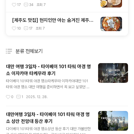
집 ' 곳 '
17
34
조회
7
[제주도 맛집] 현지인만 아는 숨겨진 제주시
곱창전골 전문점 '규태네'
10
17
조회
7
분류 전체보기
주요 글 목록
대만 여행 3일차 - 타이베이 101 타워 야경 명
소 이자카야 타케무라 후기
글 내용
타이베이 101타워 야경 명소타케무라 이자카야대만 101
타워 야경 명소 대만 여행을 준비하면서 꼭 보고 싶었던 장
면 중 하나가 바로 대만 101타워의 야경였습니다. 낮에 보
작성시간
0
1
2025. 12. 28.
는 웅장함도 멋있지만, 해가 지고 불이 하나둘 켜진 101타
워는 분위기가 완전히 다릅니다. 이번 대만 여행 중 모 정말
“여기다” 싶었던 야경 스폿을 발견해서 이렇게 블로그에
대만여행 3일차 - 타이베이 101 타워 야경 명
남겨봅니다. 저희는 101타워 전망대를 올라가서 타이베이
소 샹산 전망대 등산 후기
도시 뷰를 보는 것이 아니라 101타워를 보는 코스를 선택
글 내용
했어요. 일단 일몰 시간에 맞춰 샹산(象山)을 올라서 101
다이베이 101타워 야경 명소샹산 등산 후기 대만 가볼만한