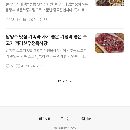
주문은 키오스크로 자리에서 편하게 할 수 있어요. 사이드
불광역 삼대천왕 짬뽕 맛집중화원 불광역에 있는 중화원은
부터 메인이 잘 분류가 되어 있었어요. 일단 제가 진짜 제가
짬뽕과 해물누룽지탕으로 소문난 중국집입니다. 특히 백종
정말 좋아하는 동남아 태국음식인 쏨땀을 주문했어요. 태
원의 삼대천왕에 출연할 정도로 짬뽕 맛집으로 더욱 유명
작성시간
13
16
2024. 9. 22.
국 푸켓을 갔을때 처음 먹어보고 정말 푹 빠진 동남아 음식
해졌습니다. 불광으로 이사온 지 3년만에 드디어 불광역
이에요. 한국의 김치와 같은 음식인데 음식점..
맛집 중화원을 방문했습니다. 근처를 지나갈 때마다 본 중
화원은 사람들로 바글바글 했어요. 줄도 많이 서있어서 쉽
남양주 맛집 가족과 가기 좋은 가성비 좋은 소
게 못오는 곳이었는데 주말에 방문했더니 운좋게 바로 들
고기 끼리한우정육식당
어갈 수 있었어요. 바로 한 테이블이 나오고 치우고 바로 앉
글 내용
았습니다.불광역 맛집 중화원위치 : 서울 은평구 통일로66
남양주 소고기 맛집 끼리한우정육식당남이 사주는 소고기
길 10-16 1층연락처 : 02-353-3379운영시간 : 평일 11
가 맛있을 만큼 소고기, 특히 한우는 먹기 쉽지 않습니다.
시 ~ 20시주말 11시 ~ 19시매주 월 휴무 중화원 메뉴판중
한우를 가성비 좋게 먹을 수 있는 남양주 맛집 끼리한우정
작성시간
5
4
2024. 7. 29.
화원은 맛있는 것으로도 유명하지만 가격이 정말 저렴한
육식당을 소개할게요.끼리한우정육식당은 남양주 덕소에
것으로도 유명해요. 요즘 같..
위치한 가성비 한우 맛집입니다. 정말 맛있다고 소문이 날
정도라 허름하던 건물에서 번쩍번쩍한 새 건물을 지었더라
더보기
고요. 1층에서는 고기를 먹을 수 있고 2층에는 카페를 이용
할 수 있는 남양주 소고기 맛집입니다.새 차에 부모님을 모
시고 드라이브겸 근교에 위치한 남양주 소고기 맛집 끼리
한우정육식당을 다녀왔어요. 점심시간이 살짝 지났지만 손
님이 많아서 약간 대기를 했어요. 번호를 등록한 뒤 주변 구
경을 하다가 들어갔습니다.남양주 맛집 끼리한우정육식당
의안내
티스토리
로그인
고객센터
위치 : 경기 남양주시 와부읍 안골로25번길 21..
© Daum Corp.