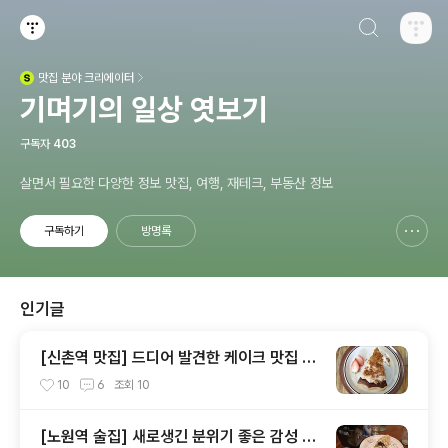
검색하기
티스토리
맛집
분야 크리에이터
(새창열림)
기며기의 일상 엿보기
구독자
403
살면서 필요한 다양한 정보 맛집, 여행, 재테크, 부동산 정보
구독하기
방명록
신고하기 레이어
열기
인기글
[신촌역 맛집] 드디어 발견한 케이크 맛집 신
촌 파이홀
10
6
조회
10
[노원역 술집] 새로생긴 분위기 좋은 감성 술