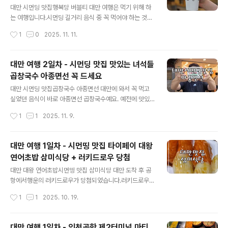
대만 사람들이 생활하는 모습이 그대로 느껴졌어요. 숙소
대만 시먼딩 맛집행복당 버블티 대만 여행은 먹기 위해 하
도 저렴한 곳이 많아서 반차오 쪽을 여행 루트로 잡는 분들
는 여행입니다.시먼딩 길거리 음식 중 꼭 먹어야 하는 것이
께는 여러모로 좋은 위치인 것 같더라고요. 저희는 근처 베
바로행복당 버블티입니다. 한때 한국에도 대만에서 온 버
작성시간
1
0
2025. 11. 11.
이징덕 집에서 도보로 이동했는데, 걷는 동안 현지 느낌 나
블티가 유명했는데버블티 원조 대만에서 가장 유명한시먼
게 사진도 찍으면서 이동했습니다...
딩 버블티 행복당을 방문했어요. 행복당은 시먼딩 맛집 중
하나인 아종면선 곱창국수집 옆에 있어요.어젯밤에 시먼딩
대만 여행 2일차 - 시먼딩 맛집 맛있는 녀석들
구경을 하면서 봤는데줄이 정말 길더라고요. 대만 여행 2
곱창국수 아종면선 꼭 드세요
일차 - 시먼딩 맛집 맛있는 녀석들 곱창국수 아종면선 꼭
글 내용
드세요대만 시먼딩 맛집곱창국수 아종면선 대만에 와서 꼭
대만 시먼딩 맛집곱창국수 아종면선 대만에 와서 꼭 먹고
먹고 싶었던 음식이 바로 아종면선 곱창국수예요. 예전에
싶었던 음식이 바로 아종면선 곱창국수예요. 예전에 맛있
맛있는 녀석들에서 방문해서 먹는 모습을 보았는데 문세윤
는 녀석들에서 방문해서 먹는 모습을 보았는데 문세윤 님
작성시간
1
1
2025. 11. 9.
님이 진짜 맛있게 먹어kimegi.co.kr 그래서 아침 일찍 방
이 진짜 맛있게 먹어서 꼭 먹어보고 싶었어요. 일단 대만 2
문해서곱창국수를 먹은 뛰어..
번째날 아침에 일어나자마자 시먼딩으로 러닝을 하면서 갔
어요. 저희는 여행을 가면 꼭 일찍 일어나서 오전에 운동도
대만 여행 1일차 - 시먼띵 맛집 타이페이 대왕
할 겸 뛰어서 갔어요. 타이베이역이 숙소라 20분 정도 뛰
연어초밥 삼미식당 + 러키드로우 당첨
면 금방 도착하는 거리에 있더라고요. 여행 가서 처음으로
글 내용
런닝을 했는데 기분이 좋더라고요. 그런데 대만 진짜 너무
대만 대왕 연어초밥시먼띵 맛집 삼미식당 대만 도착 후 공
더워요. 시내 구경도 하면서 갔는데 아침에도 대만 진짜 덥
항에서행운의 러키드로우가 당첨되었습니다.러키드로우는
더라고요. 땀을 한 바가지 흘리고 대만 시먼딩 맛집 아종면
대만에서 관광진흥을 위해대만 이외 국가 여권 소지자들에
작성시간
1
1
2025. 10. 19.
선에 도착했습니다. 어제저녁에 지나갔을 때는 사람이 많
게추첨으로 5,000대만 달러를쿠폰으로 주는 이벤트예요.
았는데 아침 오픈 하자마자 ..
아래는 와이프 실패 영상이고저는 성공했어요!러키드로우
성공해서5,000 대만 달러 카드를 받았습니다.아쉽게도 이
대만 여행 1일차 - 인천공항 제2터미널 마티