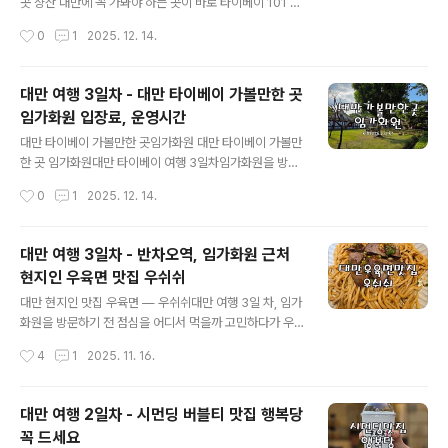
타워를 보았어요. 대만 도심과 함께 서서히 해가 지는 풍경
곳 샹산 대만에 꼭 가봐야 하는 곳이 바로 타이베이 101 타
은 정말 멋있었어요. 101타워와 노을빛, 타이베이 그리고
워입니다.여행을 가기전 타이베이 101 전망대를 갈까고민
작성시간
0
1
2025. 12. 14.
을 받는 순간은 사진보다 눈에 담아두고 싶을 만큼 인상 깊
을 하다가 101 타워를 더 멋있게 볼 수 있는샹산을 가기로
었어요. 해가..
했습니다. 타이베이 샹산에서 보는101타워 야경이 정말 멋
있다고 해서101타워 전망대를 가기보다는101타워를 볼
대만 여행 3일차 - 대만 타이베이 가볼만한 곳
수 있는 샹산을 가기로 했습니다. 임가화원을 갔다가 임가
임가화원 입장료, 운영시간
화원에서버스를 타고 샹산으로 향했습니다.대만 버스가 진
글 내용
짜 시원해서일단 땀도 식히고 쉬면서 도착했어요. 대만 3
대만 타이베이 가볼만한 곳임가화원 대만 타이베이 가볼만
일차 - 대만 타이베이 가볼만한 곳 임가화원 입장료, 운영
한 곳 임가화원대만 타이베이 여행 3일차임가화원을 방문
시간대만 타이베이 가볼만한 곳임가화원 대만 타이베이 가
했어요.임가화원은(임본원원저)은 푸젠성에서 타이완으로
작성시간
0
1
2025. 12. 14.
볼만한 곳 임가화원대만 타이베이 여행 3일차임가화원을
이주한린가(林家)가 쌀·소금 무역으로 큰 부를 이루며건립
방문했어요.임가화원은(임본..
한 대규모 저택이라고 해요. 1853년 린핑허우가 지었으
며,린가의 사업체 이름인 ‘번(本)’과 ‘위엔(源)’에서이름이
대만 여행 3일차 - 반차오역, 임가화원 근처
유래했습니다. 전쟁 이후에는 난민들의 임시 거처로사용되
현지인 우육면 맛집 우쉬쉬
기도 했고,이후 린가가 신타이베이시에소유권과 수리비를
글 내용
기부해 보존되었습니다.현재는 타이완을 대표하는역사 유
대만 현지인 맛집 우육면 — 우쉬쉬대만 여행 3일 차, 임가
적이자 린가의번영을 보여주는 공간으로 남아 있습니다.
화원을 방문하기 전 점심을 어디서 먹을까 고민하다가 우
대만 타이베이 가볼만한 곳으로 임가화원을 추천하더라고
연히 찾은 곳이 바로 대만 현지인 맛집 ‘우쉬쉬(吳師傅)’였
작성시간
4
1
2025. 11. 16.
요.대만에 있는 일본식 건물의분위기를 느낄 수 있는 곳이
습니다. 원래 가려고 했던 베이징덕 맛집이 공사 중이라 근
었어요. 임가화원 가는길 우연히 정말 맛있는 ..
처 맛집을 급하게 검색했는데, 여행객보다는 현지인들이
많이 찾는 곳이라고 하여 방문했어요. 반차오역 근처 골목
대만 여행 2일차 - 시먼딩 버블티 맛집 행복당
길에 위치한 우쉬쉬는 주변 분위기부터 굉장히 로컬스러웠
꼭 드세요
어요. 관광객들이 많이 찾는 화려한 거리와는 다르게, 평소
글 내용