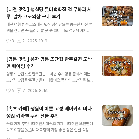
은 한식 술집을 찾기가 쉽지 않아요. 이번에 다녀온 ‘애주
[대전 맛집] 성심당 롯데백화점 점 무화과 시
옥’은분위기도 좋고 소주와 어울리는한식 안주가 많은 곳
루, 말차 크로와상 구매 후기
이었어요. 한식도 평소에 먹는 한식이 아닌고급화 하여 다
글 내용
양한 해산물, 고기, 전, 탕 등을먹을 수 있는 깔끔하고 분위
대전 여행 필수 코스대전 맛집 성심당오늘 방문한 대전 여
기 좋은 한남동 술집한식 주점 애주옥 입었어요. 오랜만에
행을 간다면 꼭 들러야 할 곳 중 하나,바로 성심당이에
친구를 만나러 한남을 갔어요.소주를 마시기로 해서 어울
요.‘대전의 자부심’이라고 할 정도로성심당은 대전보다 유
작성시간
3
2
2025. 10. 9.
리는한식 술집을 찾다가 애주옥을 찾았는데혹시 몰라 예약
명한 곳인데한번도 가본적이 없더라고요.이번에 대전 친척
한..
집에 가면서선물겸 사가기 위해서 오픈런 해봤어요.본점은
워낙 유명해서늘 줄이 길다는 얘기를 많이 들었고현지에
[명동 맛집] 풍자 명동 또간집 란주칼면 도삭
사는 친척이 롯데백화점 대전점에위치한 성심당이 더 줄을
면 웨이팅 후기
덜 선다고 알려주었어요. 진짜 오픈 시간에 맞춰 가보니많
글 내용
은 사람들이 빵을 고르고 있긴 했지만정말 못기다릴 정도
명동 또간집 맛집란주칼면 도삭면 후기명동 줄서서 먹는
라고 느껴지지는 않더라고요. 성심당 롯데백화점점은 1층
또간집 맛집 란주칼면을 다녀왔어요.풍자의 또간집을 보면
과지하 1층으로 나누어져 있었어요.1층은 우리가 익숙하게
서 란주칼면을 정말 가보고 싶더라고요.도삭면의 식감이
작성시간
6
7
2025. 8. 16.
알고 있는다양한 빵 종류를 판매하고,지하 1층은 케이크 부
너무 궁금해서 먹어보고 싶었어요.풍자가 추천한 명동 1등
띠끄와 디저트류 코너로구성되어 있었어요. 롯데백화점
맛집 란주칼면은생활의 달인도 나왔더라고요.이름도 특이
에..
해서 한번 듣고 기억에 남는 명동 맛집입니다.메뉴도 정말
[속초 카페] 정원이 예쁜 고성 베이커리 바다
많았고 사진으로 잘 되어 있어서주문하기 편하더라고요.친
정원 카라멜 쿠키 선물 추천
구 4명이 면요리 2개와 요리 2개를 주문했어요.친구가 꼭
글 내용
주문하자고 했던 마라탕도삭면입니다.12,000원으로 적당
속초 카페 추천바다정원카페속초 카페 바다정원 오랜만에
한 가격인 것 같아요.날이 더워서 그런지 저는 별로 안 땡기
속초 여행을 왔습니다.여행의 가장 좋은 점은 살찔 걱정 없
더라고요.겨울에 먹으면 정말 맛있을 것 같아요.제가 절대
이먹고 또 먹을 수 있어요.물론 살이 안찐다는 것은 아닙니
작성시간