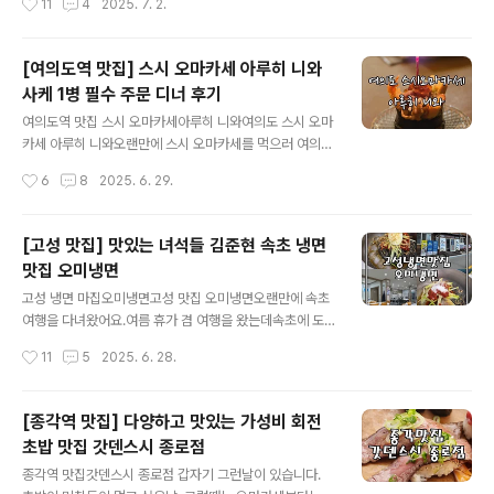
11
4
2025. 7. 2.
포기하지 않았던 삼선해물짜장도삭면이에요.도삭면은 수
다. [고성 맛집] 맛있는 녀석들 김준현 속초 냉면 맛집 오미
제비 같이 넓은 면으로식감이 정말 좋고 면이 넓어..
냉면고성 냉면 마집오미냉면고성 맛집 오미냉면오랜만에
속초 여행을 다녀왔어요.여름 휴가 겸 여행을 왔는데속초
[여의도역 맛집] 스시 오마카세 아루히 니와
에 도착하니 거짓말 처럼 비가 그쳐어요.속초에 왔으니 바
사케 1병 필수 주문 디너 후기
로 근처 고성 맛집 오미kimegi.co.kr 고성 냉면 맛집 오미
글 내용
냉면을 먹고디저트를 먹기 위해 속초 카페 바다정원을 갔
여의도역 맛집 스시 오마카세아루히 니와여의도 스시 오마
어요.바다정원 카페가 속초에서 가장 유명하다고 하더라고
카세 아루히 니와오랜만에 스시 오마카세를 먹으러 여의도
요.속초 디저트 맛집 바다정원은진짜 대형 카페에요.건물
에서 가성비 스시 오마카세로 유명한아루히 니와를 다녀왔
작성시간
6
8
2025. 6. 29.
도 정말 크고 정원도 관리가 잘 되어 있어서인생샷을 많이
어요.캐치텥이블로 겨우 예약해서 다녀왔는데정말 너무 맛
찍을 수 있는 속초 인생샷 맛집입니다..
있었습니다.셰프님도 정말 재미있고초밥도 너무 맛있고 사
케도 좋고 기념일 축하 이벤트까지즐거운 식사였습니다.아
[고성 맛집] 맛있는 녀석들 김준현 속초 냉면
루히 니와는 여의도 스시 오마카세 맛집으로유명해서 예약
맛집 오미냉면
이 정말 쉽지 않아요.캐치 테이블로 겨우겨우 예약에 성공
글 내용
했어요.여의도 스시 오마카세 아루히 니와는 사케 1병이 필
고성 냉면 마집오미냉면고성 맛집 오미냉면오랜만에 속초
수 주문이에요.디너 코스가 5만원도 안하니사케를 주문해
여행을 다녀왔어요.여름 휴가 겸 여행을 왔는데속초에 도
야 단가가 맞을 것 같긴 하더라고요.사케가 1병에 12만원
착하니 거짓말 처럼 비가 그쳐어요.속초에 왔으니 바로 근
작성시간
11
5
2025. 6. 28.
이상 하더라고요.셰프님에게 추천을 받아 사케 한병을 주
처 고성 맛집 오미냉면을 방문했어요. 예전에 김준현님이
문했어요.탄산기가 있고 과일의 단맛이 있는 카제노모리
맛있는 녀석들에서 방문했던 곳인데너무 맛있어보여서 방
츠유..
문했다가이제 속초에 올때마다 가는 곳이에요. 가게 바로
[종각역 맛집] 다양하고 맛있는 가성비 회전
앞에 주차도 가능하고 바다도 있어서 구경하기 좋아요.근
초밥 맛집 갓덴스시 종로점
처에 아야진 해수욕장도 있어서 참 좋더라고요.예전에 친
글 내용
구와 와서 아야진 해수욕장에서 원투낚시를 했었어요. [강
종각역 맛집갓덴스시 종로점 갑자기 그런날이 있습니다.