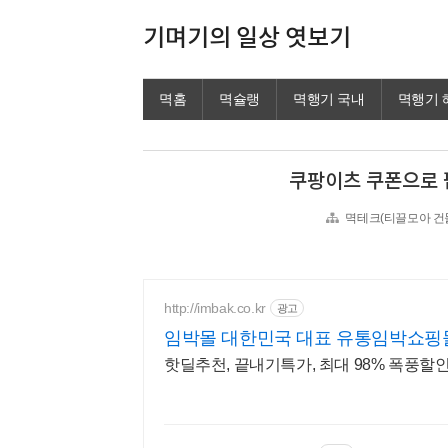
기며기의 일상 엿보기
멱홈
멱슐랭
멱행기 국내
멱행기 
쿠팡이츠 쿠폰으로 
멱테크(티끌모아 건
http://imbak.co.kr
광고
임박몰 대한민국 대표 유통임박쇼핑
핫딜추천, 끝내기특가, 최대 98% 폭풍할인