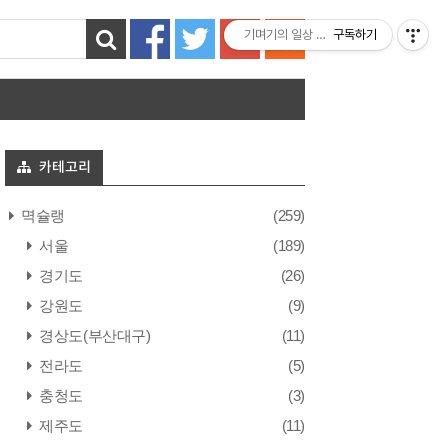
기며기의 일상 엿보기
구독하기
카테고리
멱슐랭
(259)
서울
(189)
경기도
(26)
강원도
(9)
경상도(부산대구)
(11)
전라도
(5)
충청도
(3)
제주도
(11)