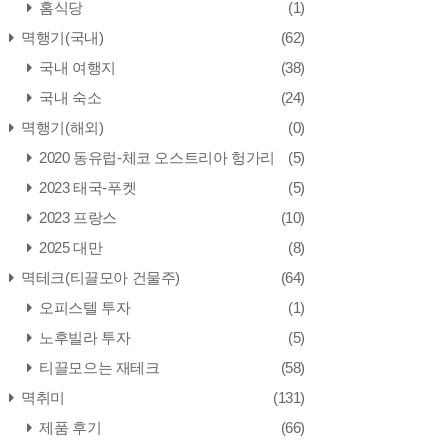
홈식당
(1)
멱행기(국내)
(62)
국내 여행지
(38)
국내 숙소
(24)
멱행기(해외)
(0)
2020 동유럽-체코 오스트리아 헝가리
(5)
2023 태국-푸켓
(5)
2023 프랑스
(10)
2025 대만
(8)
멱테크(티끌모아 건물주)
(64)
오피스텔 투자
(1)
노후빌라 투자
(5)
티끌모으는 재테크
(58)
멱취미
(131)
제품 후기
(66)