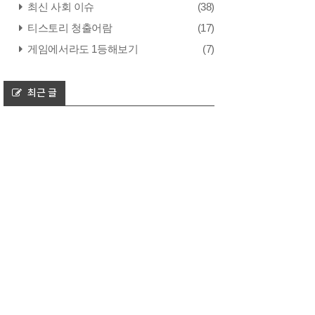
최신 사회 이슈
(38)
티스토리 청출어람
(17)
게임에서라도 1등해보기
(7)
최근 글