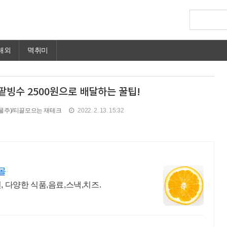
해외
멱취미
팥빙수 2500원으로 배달하는 꿀팁!
물주)/티끌모으는 재테크
2022. 2. 13. 15:32
몰
, 다양한 식품,음료,스낵,치즈.